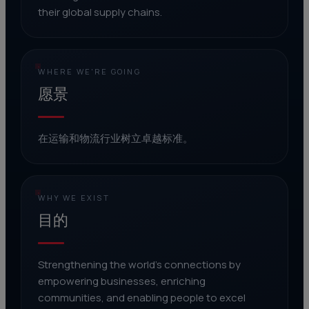
their global supply chains.
WHERE WE'RE GOING
愿景
在运输和物流行业树立卓越标准。
WHY WE EXIST
目的
Strengthening the world's connections by
empowering businesses, enriching
communities, and enabling people to excel