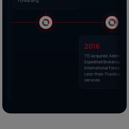
Forwarding.
2016
TEI acquired. Added:
Expedited Brokerage,
International Forwarding
Less-than-Truckload
services.