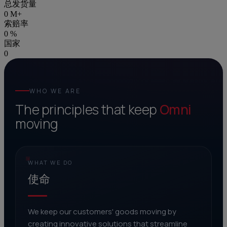
总发货量
0
M+
索赔率
0
%
国家
0
WHO WE ARE
The principles that keep
Omni
moving
WHAT WE DO
使命
We keep our customers' goods moving by
creating innovative solutions that streamline