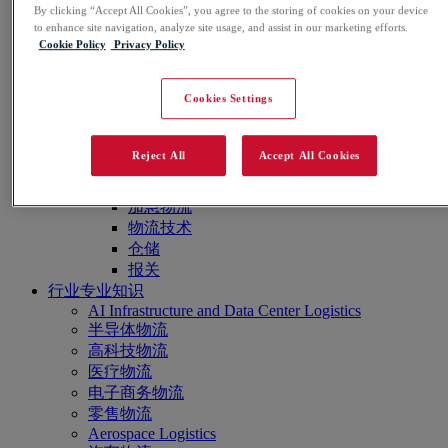
NL
By clicking “Accept All Cookies”, you agree to the storing of cookies on your device
DE
to enhance site navigation, analyze site usage, and assist in our marketing efforts.
JA
Cookie Policy
Privacy Policy
服务
Cookies Settings
货运代理
海运
空运
Reject All
Accept All Cookies
陆运
专业服务
加急物流
物流技术
仓储
报关
行业专业知识
AI Infrastructure and Data Center Logistics
半导体物流
高科技物流
医疗物流
电子商务物流
零售物流
Aerospace Logistics