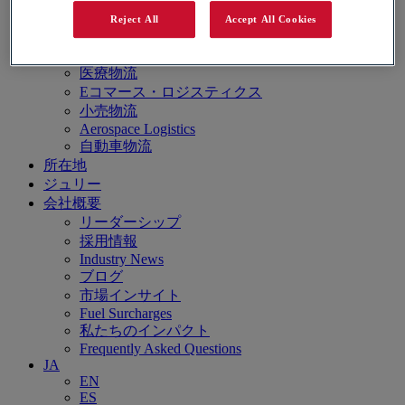
AI Infrastructure and Data Center Logistics
Reject All
Accept All Cookies
半導体物流
ハイテク物流
医療物流
Eコマース・ロジスティクス
小売物流
Aerospace Logistics
自動車物流
所在地
ジュリー
会社概要
リーダーシップ
採用情報
Industry News
ブログ
市場インサイト
Fuel Surcharges
私たちのインパクト
Frequently Asked Questions
JA
EN
ES