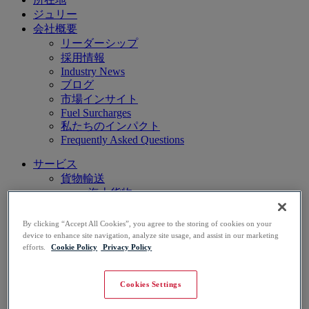
ジュリー
会社概要
リーダーシップ
採用情報
Industry News
ブログ
市場インサイト
Fuel Surcharges
私たちのインパクト
Frequently Asked Questions
サービス
貨物輸送
海上貨物
航空貨物
地上貨物
By clicking “Accept All Cookies”, you agree to the storing of cookies on your
専門サービス
device to enhance site navigation, analyze site usage, and assist in our marketing
efforts.
Cookie Policy
Privacy Policy
迅速なロジスティクス
物流技術
倉庫管理
Cookies Settings
通関業
業界の専門知識