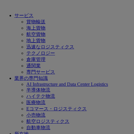
サービス
貨物輸送
海上貨物
航空貨物
地上貨物
迅速なロジスティクス
テクノロジー
倉庫管理
通関業
専門サービス
業界の専門知識
AI Infrastructure and Data Center Logistics
半導体物流
ハイテク物流
医療物流
Eコマース・ロジスティクス
小売物流
航空ロジスティクス
自動車物流
所在地