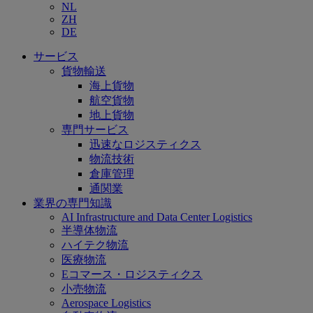
NL
ZH
DE
サービス
貨物輸送
海上貨物
航空貨物
地上貨物
専門サービス
迅速なロジスティクス
物流技術
倉庫管理
通関業
業界の専門知識
AI Infrastructure and Data Center Logistics
半導体物流
ハイテク物流
医療物流
Eコマース・ロジスティクス
小売物流
Aerospace Logistics