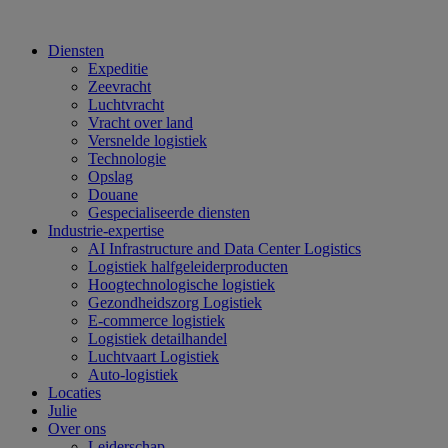
Diensten
Expeditie
Zeevracht
Luchtvracht
Vracht over land
Versnelde logistiek
Technologie
Opslag
Douane
Gespecialiseerde diensten
Industrie-expertise
AI Infrastructure and Data Center Logistics
Logistiek halfgeleiderproducten
Hoogtechnologische logistiek
Gezondheidszorg Logistiek
E-commerce logistiek
Logistiek detailhandel
Luchtvaart Logistiek
Auto-logistiek
Locaties
Julie
Over ons
Leiderschap