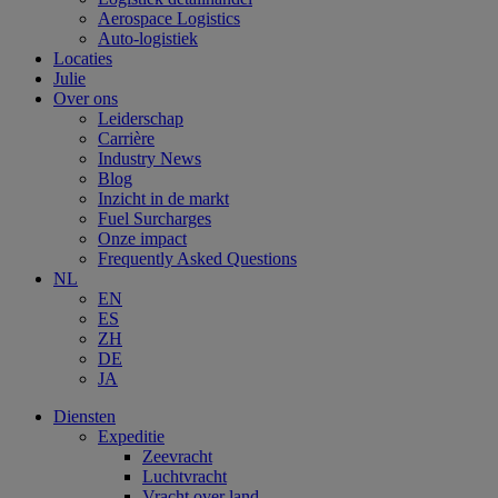
Aerospace Logistics
Auto-logistiek
Locaties
Julie
Over ons
Leiderschap
Carrière
Industry News
Blog
Inzicht in de markt
Fuel Surcharges
Onze impact
Frequently Asked Questions
NL
EN
ES
ZH
DE
JA
Diensten
Expeditie
Zeevracht
Luchtvracht
Vracht over land