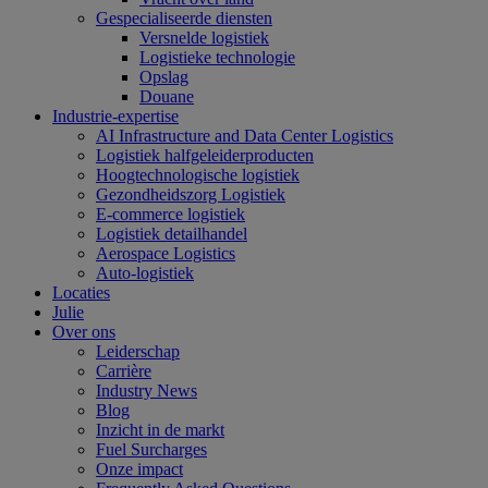
Gespecialiseerde diensten
Versnelde logistiek
Logistieke technologie
Opslag
Douane
Industrie-expertise
AI Infrastructure and Data Center Logistics
Logistiek halfgeleiderproducten
Hoogtechnologische logistiek
Gezondheidszorg Logistiek
E-commerce logistiek
Logistiek detailhandel
Aerospace Logistics
Auto-logistiek
Locaties
Julie
Over ons
Leiderschap
Carrière
Industry News
Blog
Inzicht in de markt
Fuel Surcharges
Onze impact