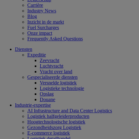
Carrière
Industry News
Blog
Inzicht in de markt
Fuel Surcharges
Onze impact
Frequently Asked Questions
Diensten
Expeditie
Zeevracht
Luchtvracht
Vracht over land
Gespecialiseerde diensten
Versnelde logistiek
Logistieke technologie
Opslag
Douane
Industrie-expertise
AI Infrastructure and Data Center Logistics
Logistiek halfgeleiderproducten
Hoogtechnologische logistiek
Gezondheidszorg Logistiek
E-commerce logistiek
Logistiek detailhandel